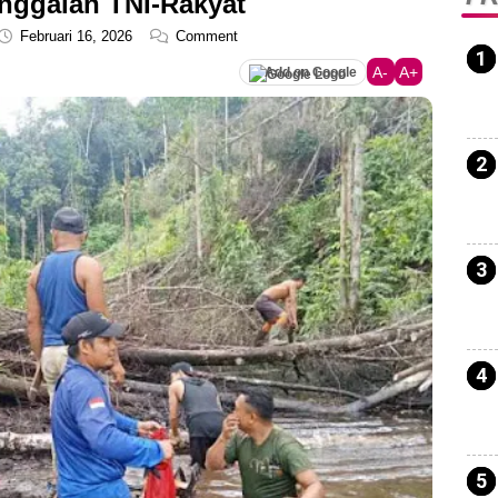
ggalan TNI-Rakyat
Februari 16, 2026
Comment
A-
A+
Add on Google