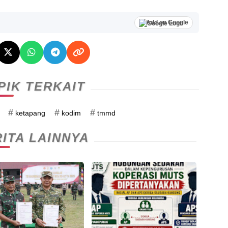
Add on Google
PIK TERKAIT
#
#
#
ketapang
kodim
tmmd
ITA LAINNYA