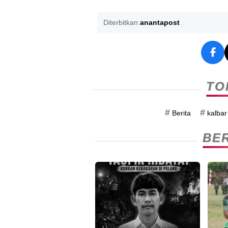
Diterbitkan:
anantapost
TO
#
#
Berita
kalbar
BER