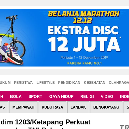
UKUM
PERISTIWA
LIFESTYLE
PENDIDIKAN
KESEHATAN
OLAHRAG
AH
BOLA
SPORT
GAYA HIDUP
RELIGI
VIDEO
IND
AS
MEMPAWAH
KUBU RAYA
LANDAK
BENGKAYANG
dim 1203/Ketapang Perkuat
T