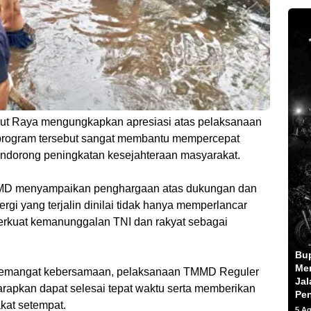
ut Raya mengungkapkan apresiasi atas pelaksanaan
program tersebut sangat membantu mempercepat
dorong peningkatan kesejahteraan masyarakat.
TMMD menyampaikan penghargaan atas dukungan dan
gi yang terjalin dinilai tidak hanya memperlancar
perkuat kemanunggalan TNI dan rakyat sebagai
Bu
Men
n semangat kebersamaan, pelaksanaan TMMD Reguler
Jal
rapkan dapat selesai tepat waktu serta memberikan
Pe
kat setempat.
5 A