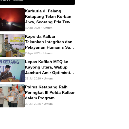
Karhutla di Pelang
Ketapang Telan Korban
Jiwa, Seorang Pria Tewas
Terbakar
4 Agu 2026 •
Umum
Kapolda Kalbar
Tekankan Integritas dan
Pelayanan Humanis Saat
Tatap Muka dengan
2 Agu 2026 •
Umum
Personel Polres
Lepas Kafilah MTQ ke
Ketapang
Kayong Utara, Wabup
Jamhuri Amir Optimistis
Ketapang Raih Prestasi
31 Jul 2026 •
Umum
Terbaik
Polres Ketapang Raih
Peringkat III Polda Kalbar
dalam Program
Ketahanan Pangan,
30 Jul 2026 •
Umum
Bukti Komitmen Dukung
Swasembada