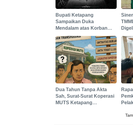
Bupati Ketapang
Siner
Sampaikan Duka
TMMD
Mendalam atas Korban
Dige
Jiwa Karhutla di Jalan
Sung
Pelang, Ajak Masyarakat
Perkuat Pencegahan
Dua Tahun Tanpa Akta
Rapat
Sah, Surat-Surat Koperasi
Pemka
MUTS Ketapang
Pelak
Berpotensi Tidak
Tam
Berkekuatan Hukum