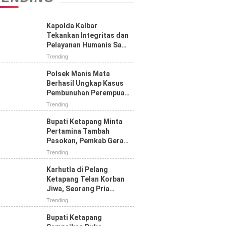
Kapolda Kalbar
Tekankan Integritas dan
Pelayanan Humanis Saat
Tatap Muka dengan
Trending
Personel Polres
Ketapang
Polsek Manis Mata
Berhasil Ungkap Kasus
Pembunuhan Perempuan
yang Sempat Dilaporkan
Trending
Hilang
Bupati Ketapang Minta
Pertamina Tambah
Pasokan, Pemkab Gerak
Cepat Atasi Kelangkaan
Trending
BBM
Karhutla di Pelang
Ketapang Telan Korban
Jiwa, Seorang Pria
Tewas Terbakar
Trending
Bupati Ketapang