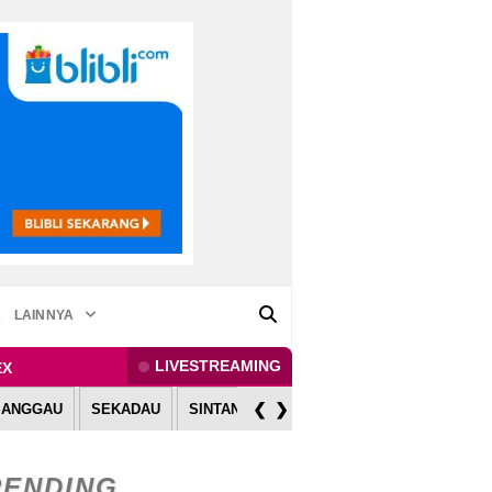
A
LAINNYA
LIVESTREAMING
EX
❮
❯
SANGGAU
SEKADAU
SINTANG
MELAWI
KAPUAS HULU
RENDING