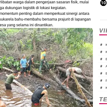
terlibatan warga dalam pengerjaan sasaran fisik, mulai
a dukungan logistik di lokasi kegiatan.
omentum penting dalam memperkuat sinergi antara
sukarela bahu-membahu bersama prajurit di lapangan
a yang selama ini dinantikan.
V
#
#
#
#
#
#
#
T