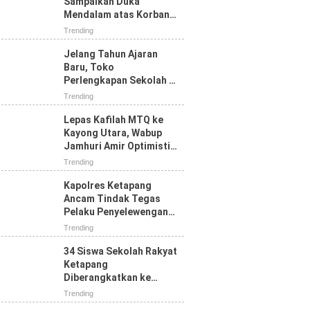
Sampaikan Duka
Mendalam atas Korban
Jiwa Karhutla di Jalan
Trending
Pelang, Ajak Masyarakat
Perkuat Pencegahan
Jelang Tahun Ajaran
Baru, Toko
Perlengkapan Sekolah di
Ketapang Diserbu
Trending
Pembeli, Seragam SD
Paling Diburu
Lepas Kafilah MTQ ke
Kayong Utara, Wabup
Jamhuri Amir Optimistis
Ketapang Raih Prestasi
Trending
Terbaik
Kapolres Ketapang
Ancam Tindak Tegas
Pelaku Penyelewengan
BBM, Polisi Perketat
Trending
Pengawasan SPBU
34 Siswa Sekolah Rakyat
Ketapang
Diberangkatkan ke
Pontianak, Bupati:
Trending
Jangan Putus Sekolah di