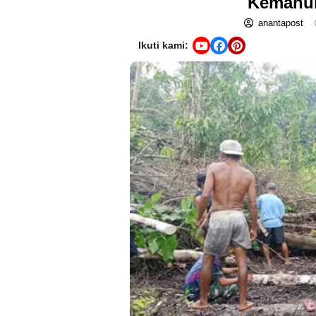
Kemanun
anantapost
Ikuti kami: