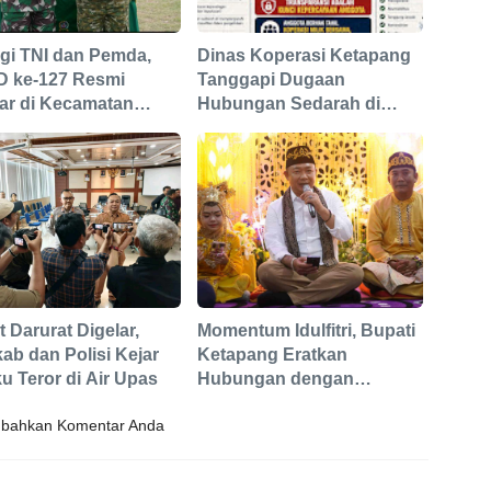
gi TNI dan Pemda,
Dinas Koperasi Ketapang
 ke-127 Resmi
Tanggapi Dugaan
lar di Kecamatan
Hubungan Sedarah di
ai Laur
Pengurus Koperasi MUTS
 Darurat Digelar,
Momentum Idulfitri, Bupati
b dan Polisi Kejar
Ketapang Eratkan
u Teror di Air Upas
Hubungan dengan
Kerajaan Matan
bahkan Komentar Anda