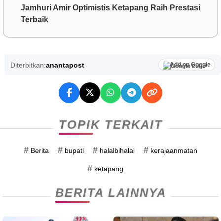
Jamhuri Amir Optimistis Ketapang Raih Prestasi
Terbaik
Diterbitkan:
anantapost
Add on Google
TOPIK TERKAIT
#
#
#
#
Berita
bupati
halalbihalal
kerajaanmatan
#
ketapang
BERITA LAINNYA