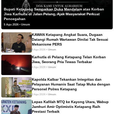
Bupati Ketapang Sampaikan Duka Mendalam atas Korban
Jiwa Karhutla di Jalan Pelang, Ajak Masyarakat Perkuat
Pencegahan
5 Agu 2026 • Umum
KAWAN Ketapang Angkat Suara, Dugaan
Datangi Rumah Wartawan Dinilai Tak Sesuai
Mekanisme PERS
5 Agu 2026 •
Umum
Karhutla di Pelang Ketapang Telan Korban
Jiwa, Seorang Pria Tewas Terbakar
4 Agu 2026 •
Umum
Kapolda Kalbar Tekankan Integritas dan
Pelayanan Humanis Saat Tatap Muka dengan
Personel Polres Ketapang
2 Agu 2026 •
Umum
Lepas Kafilah MTQ ke Kayong Utara, Wabup
Jamhuri Amir Optimistis Ketapang Raih
Prestasi Terbaik