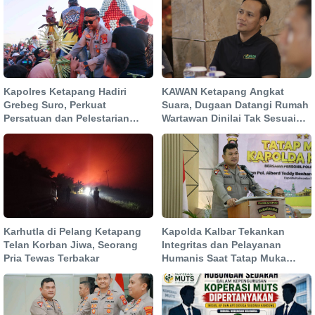
Kapolres Ketapang Hadiri
KAWAN Ketapang Angkat
Grebeg Suro, Perkuat
Suara, Dugaan Datangi Rumah
Persatuan dan Pelestarian
Wartawan Dinilai Tak Sesuai
Budaya di Hari Jadi
Mekanisme PERS
Paguyuban Jawa ke-29
Karhutla di Pelang Ketapang
Kapolda Kalbar Tekankan
Telan Korban Jiwa, Seorang
Integritas dan Pelayanan
Pria Tewas Terbakar
Humanis Saat Tatap Muka
dengan Personel Polres
Ketapang