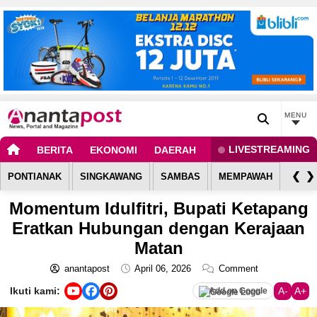
MENU
LIVESTREAMING
BERITA
EKONOMI
DAERAH
BOLA
SPORT
G
❮
❯
PONTIANAK
SINGKAWANG
SAMBAS
MEMPAWAH
KUBU
Momentum Idulfitri, Bupati Ketapang
Eratkan Hubungan dengan Kerajaan
Matan
anantapost
April 06, 2026
Comment
Ikuti kami:
A-
A+
Add on Google