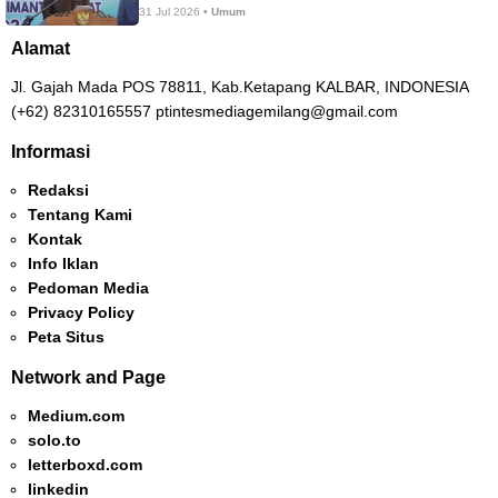
31 Jul 2026 •
Umum
Alamat
Jl. Gajah Mada POS 78811, Kab.Ketapang KALBAR, INDONESIA
(+62) 82310165557 ptintesmediagemilang@gmail.com
Informasi
Redaksi
Tentang Kami
Kontak
Info Iklan
Pedoman Media
Privacy Policy
Peta Situs
Network and Page
Medium.com
solo.to
letterboxd.com
linkedin