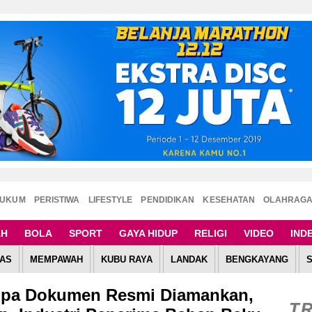
UKUM
PERISTIWA
LIFESTYLE
PENDIDIKAN
KESEHATAN
OLAHRAG
AH
BOLA
SPORT
GAYA HIDUP
RELIGI
VIDEO
IND
AS
MEMPAWAH
KUBU RAYA
LANDAK
BENGKAYANG
npa Dokumen Resmi Diamankan,
T