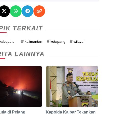
PIK TERKAIT
#
#
#
kabupaten
kalimantan
ketapang
wilayah
ITA LAINNYA
tla di Pelang
Kapolda Kalbar Tekankan