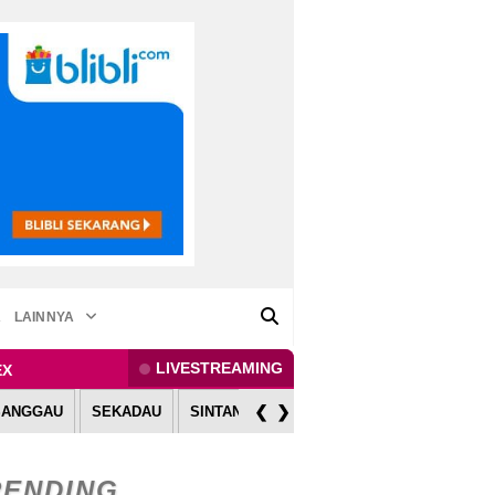
A
LAINNYA
LIVESTREAMING
EX
❮
❯
SANGGAU
SEKADAU
SINTANG
MELAWI
KAPUAS HULU
RENDING