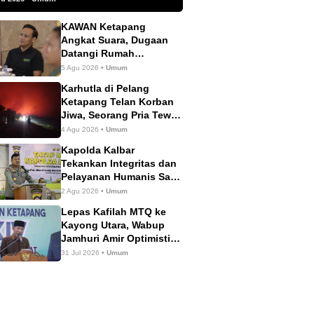
KAWAN Ketapang
Angkat Suara, Dugaan
Datangi Rumah
Wartawan Dinilai Tak
5 Agu 2026 •
Umum
Sesuai Mekanisme PERS
Karhutla di Pelang
Ketapang Telan Korban
Jiwa, Seorang Pria Tewas
Terbakar
4 Agu 2026 •
Umum
Kapolda Kalbar
Tekankan Integritas dan
Pelayanan Humanis Saat
Tatap Muka dengan
2 Agu 2026 •
Umum
Personel Polres
Lepas Kafilah MTQ ke
Ketapang
Kayong Utara, Wabup
Jamhuri Amir Optimistis
Ketapang Raih Prestasi
31 Jul 2026 •
Umum
Terbaik