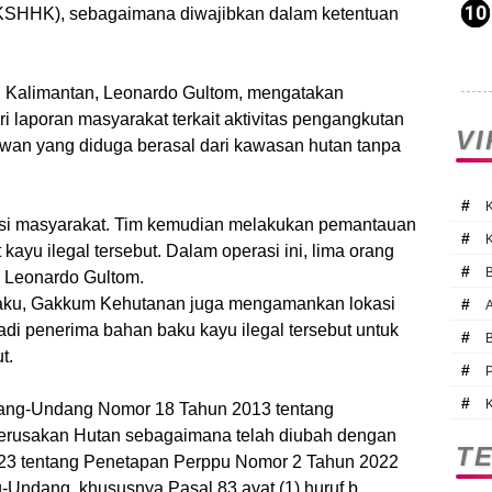
KSHHK), sebagaimana diwajibkan dalam ketentuan
Kalimantan, Leonardo Gultom, mengatakan
i laporan masyarakat terkait aktivitas pengangkutan
V
Pawan yang diduga berasal dari kawasan hutan tanpa
#
asi masyarakat. Tim kemudian melakukan pemantauan
#
ayu ilegal tersebut. Dalam operasi ini, lima orang
#
r Leonardo Gultom.
aku, Gakkum Kehutanan juga mengamankan lokasi
#
di penerima bahan baku kayu ilegal tersebut untuk
#
t.
#
#
ang-Undang Nomor 18 Tahun 2013 tentang
rusakan Hutan sebagaimana telah diubah dengan
T
3 tentang Penetapan Perppu Nomor 2 Tahun 2022
-Undang, khususnya Pasal 83 ayat (1) huruf b.