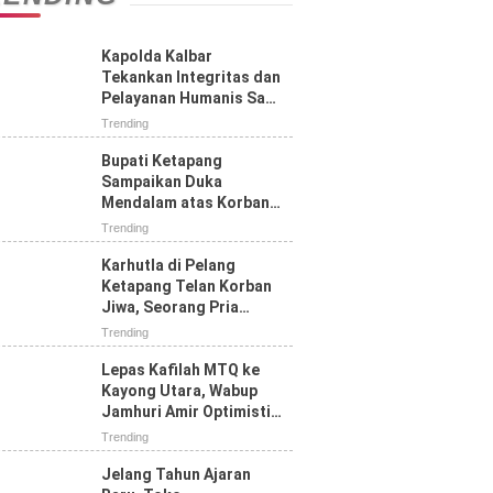
Kapolda Kalbar
Tekankan Integritas dan
Pelayanan Humanis Saat
Tatap Muka dengan
Trending
Personel Polres
Ketapang
Bupati Ketapang
Sampaikan Duka
Mendalam atas Korban
Jiwa Karhutla di Jalan
Trending
Pelang, Ajak Masyarakat
Perkuat Pencegahan
Karhutla di Pelang
Ketapang Telan Korban
Jiwa, Seorang Pria
Tewas Terbakar
Trending
Lepas Kafilah MTQ ke
Kayong Utara, Wabup
Jamhuri Amir Optimistis
Ketapang Raih Prestasi
Trending
Terbaik
Jelang Tahun Ajaran