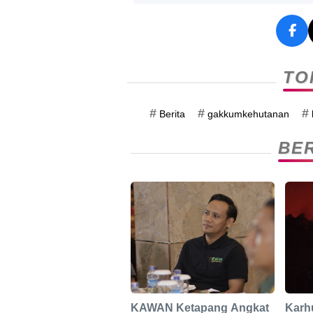
TO
#
#
#
Berita
gakkumkehutanan
BER
KAWAN Ketapang Angkat
Karhu