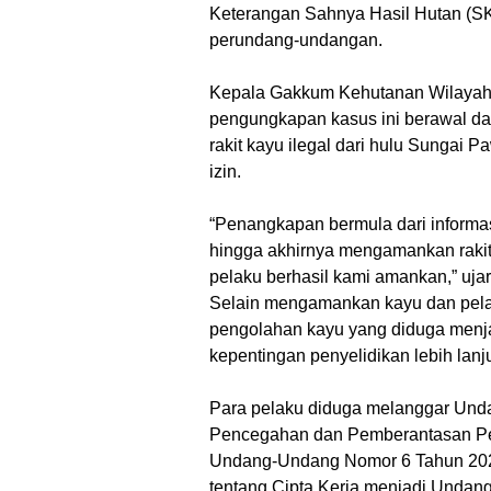
Keterangan Sahnya Hasil Hutan (S
perundang-undangan.
Kepala Gakkum Kehutanan Wilayah 
pengungkapan kasus ini berawal dar
rakit kayu ilegal dari hulu Sungai 
izin.
“Penangkapan bermula dari inform
hingga akhirnya mengamankan rakit k
pelaku berhasil kami amankan,” uja
Selain mengamankan kayu dan pel
pengolahan kayu yang diduga menja
kepentingan penyelidikan lebih lanju
Para pelaku diduga melanggar Und
Pencegahan dan Pemberantasan Pe
Undang-Undang Nomor 6 Tahun 202
tentang Cipta Kerja menjadi Undang