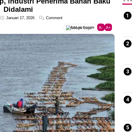
p, Industri Penerima Bahan Baku
Didalami
Januari 17, 2026
Comment
A-
A+
Add on Google