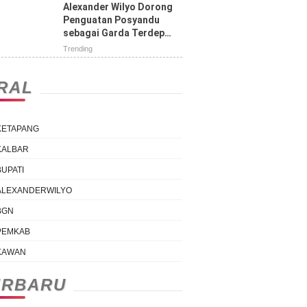
Tengah Jalan
Alexander Wilyo Dorong
Penguatan Posyandu
sebagai Garda Terdepan
Pelayanan Kesehatan
Trending
IRAL
KETAPANG
KALBAR
BUPATI
ALEXANDERWILYO
BGN
PEMKAB
KAWAN
ERBARU