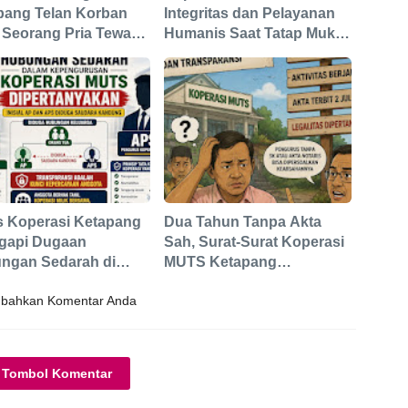
pang Telan Korban
Integritas dan Pelayanan
 Seorang Pria Tewas
Humanis Saat Tatap Muka
akar
dengan Personel Polres
Ketapang
s Koperasi Ketapang
Dua Tahun Tanpa Akta
gapi Dugaan
Sah, Surat-Surat Koperasi
ngan Sedarah di
MUTS Ketapang
urus Koperasi MUTS
Berpotensi Tidak
bahkan Komentar Anda
Berkekuatan Hukum
Tombol Komentar