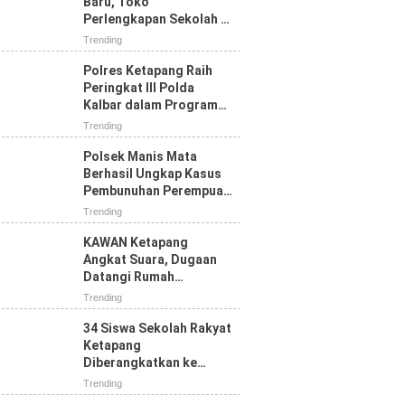
Baru, Toko
Perlengkapan Sekolah di
Ketapang Diserbu
Trending
Pembeli, Seragam SD
Paling Diburu
Polres Ketapang Raih
Peringkat III Polda
Kalbar dalam Program
Ketahanan Pangan,
Trending
Bukti Komitmen Dukung
Swasembada
Polsek Manis Mata
Berhasil Ungkap Kasus
Pembunuhan Perempuan
yang Sempat Dilaporkan
Trending
Hilang
KAWAN Ketapang
Angkat Suara, Dugaan
Datangi Rumah
Wartawan Dinilai Tak
Trending
Sesuai Mekanisme PERS
34 Siswa Sekolah Rakyat
Ketapang
Diberangkatkan ke
Pontianak, Bupati:
Trending
Jangan Putus Sekolah di