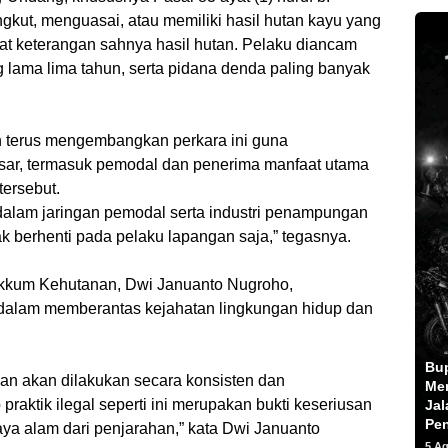
kut, menguasai, atau memiliki hasil hutan kayu yang
rat keterangan sahnya hasil hutan. Pelaku diancam
g lama lima tahun, serta pidana denda paling banyak
 terus mengembangkan perkara ini guna
sar, termasuk pemodal dan penerima manfaat utama
 tersebut.
alam jaringan pemodal serta industri penampungan
k berhenti pada pelaku lapangan saja,” tegasnya.
Gakkum Kehutanan, Dwi Januanto Nugroho,
alam memberantas kejahatan lingkungan hidup dan
Bu
an akan dilakukan secara konsisten dan
Men
praktik ilegal seperti ini merupakan bukti keseriusan
Jal
Pe
ya alam dari penjarahan,” kata Dwi Januanto
5 A