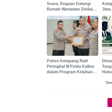
Suara, Dugaan Datangi
Keta
Rumah Wartawan Dinilai
Jiwa,
Tak Sesuai Mekanisme
Terb
PERS
Polres Ketapang Raih
Dina
Peringkat III Polda Kalbar
Tang
dalam Program Ketahanan
Hubu
Pangan, Bukti Komitmen
Peng
Tam
Dukung Swasembada