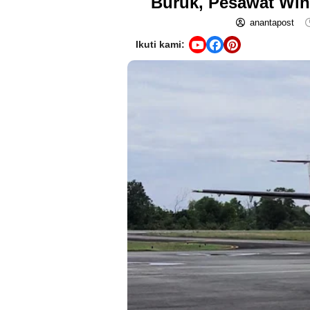
Buruk, Pesawat Wing
anantapost
Ikuti kami: