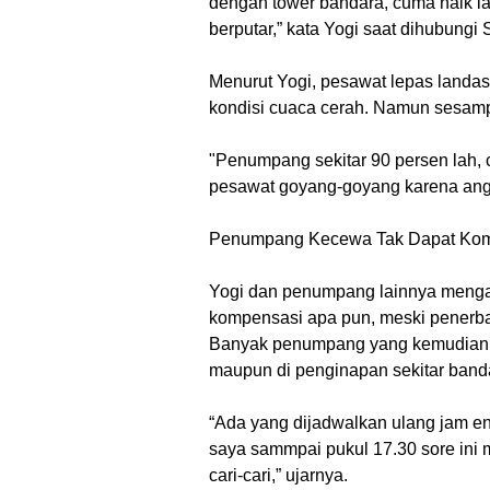
dengan tower bandara, cuma naik lagi
berputar,” kata Yogi saat dihubungi
Menurut Yogi, pesawat lepas landas
kondisi cuaca cerah. Namun sesampai
"Penumpang sekitar 90 persen lah, 
pesawat goyang-goyang karena angi
Penumpang Kecewa Tak Dapat Ko
Yogi dan penumpang lainnya menga
kompensasi apa pun, meski penerba
Banyak penumpang yang kemudian ha
maupun di penginapan sekitar band
“Ada yang dijadwalkan ulang jam en
saya sammpai pukul 17.30 sore ini 
cari-cari,” ujarnya.