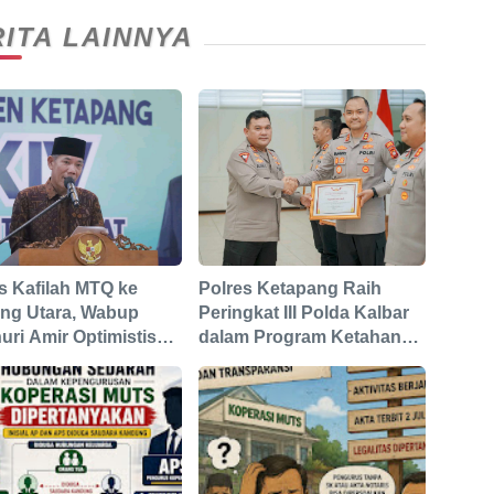
ITA LAINNYA
s Kafilah MTQ ke
Polres Ketapang Raih
ng Utara, Wabup
Peringkat III Polda Kalbar
ri Amir Optimistis
dalam Program Ketahanan
pang Raih Prestasi
Pangan, Bukti Komitmen
ik
Dukung Swasembada