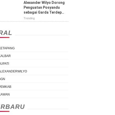
Tengah Jalan
Alexander Wilyo Dorong
Penguatan Posyandu
sebagai Garda Terdepan
Pelayanan Kesehatan
Trending
IRAL
KETAPANG
KALBAR
BUPATI
ALEXANDERWILYO
BGN
PEMKAB
KAWAN
ERBARU