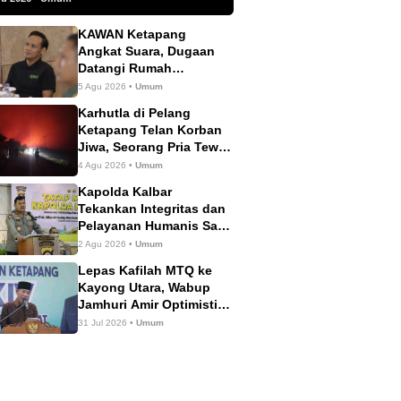
KAWAN Ketapang
Angkat Suara, Dugaan
Datangi Rumah
Wartawan Dinilai Tak
5 Agu 2026 •
Umum
Sesuai Mekanisme PERS
Karhutla di Pelang
Ketapang Telan Korban
Jiwa, Seorang Pria Tewas
Terbakar
4 Agu 2026 •
Umum
Kapolda Kalbar
Tekankan Integritas dan
Pelayanan Humanis Saat
Tatap Muka dengan
2 Agu 2026 •
Umum
Personel Polres
Lepas Kafilah MTQ ke
Ketapang
Kayong Utara, Wabup
Jamhuri Amir Optimistis
Ketapang Raih Prestasi
31 Jul 2026 •
Umum
Terbaik