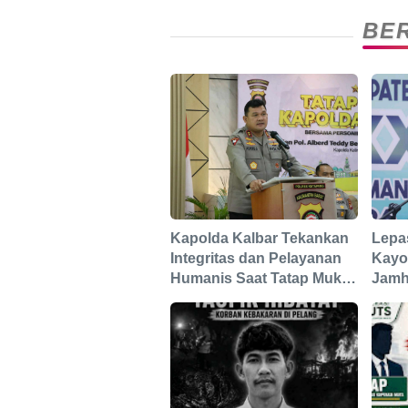
BER
Kapolda Kalbar Tekankan
Lepa
Integritas dan Pelayanan
Kayo
Humanis Saat Tatap Muka
Jamhu
dengan Personel Polres
Keta
Ketapang
Terba