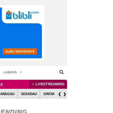
A
LAINNYA
LIVESTREAMING
EX
❮
❯
SANGGAU
SEKADAU
SINTANG
MELAWI
KAPUAS HULU
RENDING