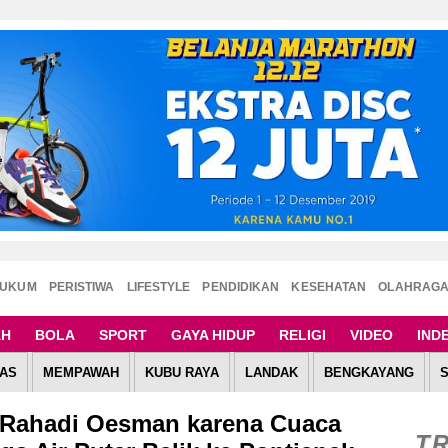
UKUM
PERISTIWA
LIFESTYLE
PENDIDIKAN
KESEHATAN
OLAHRAG
AH
BOLA
SPORT
GAYA HIDUP
RELIGI
VIDEO
IND
AS
MEMPAWAH
KUBU RAYA
LANDAK
BENGKAYANG
 Rahadi Oesman karena Cuaca
T