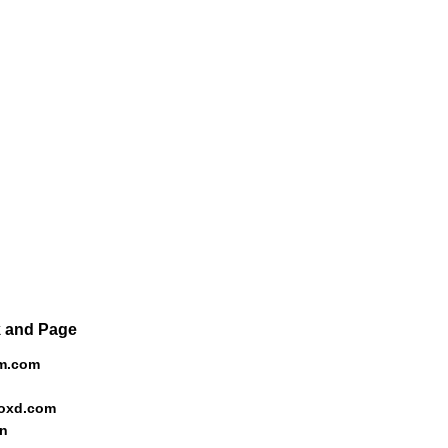
 and Page
m.com
o
boxd.com
in