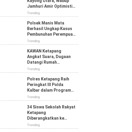
Kayong Utara, Wabup
Jamhuri Amir Optimistis
Ketapang Raih Prestasi
Trending
Terbaik
Polsek Manis Mata
Berhasil Ungkap Kasus
Pembunuhan Perempuan
yang Sempat Dilaporkan
Trending
Hilang
KAWAN Ketapang
Angkat Suara, Dugaan
Datangi Rumah
Wartawan Dinilai Tak
Trending
Sesuai Mekanisme PERS
Polres Ketapang Raih
Peringkat III Polda
Kalbar dalam Program
Ketahanan Pangan,
Trending
Bukti Komitmen Dukung
Swasembada
34 Siswa Sekolah Rakyat
Ketapang
Diberangkatkan ke
Pontianak, Bupati:
Trending
Jangan Putus Sekolah di