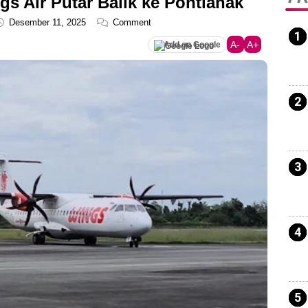
s Air Putar Balik ke Pontianak
Desember 11, 2025
Comment
A-
A+
Add on Google