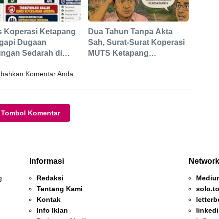
s Koperasi Ketapang
Dua Tahun Tanpa Akta
gapi Dugaan
Sah, Surat-Surat Koperasi
ngan Sedarah di
MUTS Ketapang
urus Koperasi MUTS
Berpotensi Tidak
bahkan Komentar Anda
Berkekuatan Hukum
Tombol Komentar
Informasi
Network
g
Redaksi
Mediu
7
Tentang Kami
solo.t
Kontak
letter
Info Iklan
linked