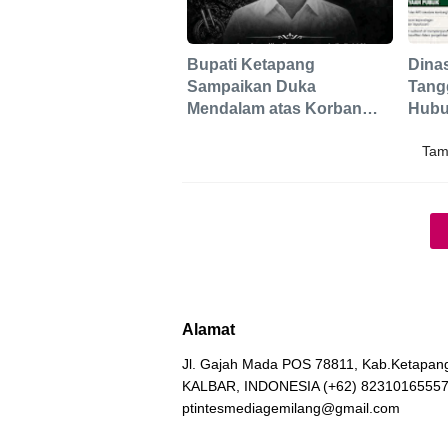
Bupati Ketapang
Dina
Sampaikan Duka
Tang
Mendalam atas Korban
Hubu
Jiwa Karhutla di Jalan
Peng
Tam
Pelang, Ajak Masyarakat
Perkuat Pencegahan
Alamat
Jl. Gajah Mada POS 78811, Kab.Ketapan
KALBAR, INDONESIA (+62) 8231016555
ptintesmediagemilang@gmail.com