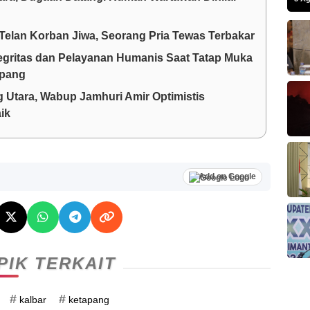
Telan Korban Jiwa, Seorang Pria Tewas Terbakar
egritas dan Pelayanan Humanis Saat Tatap Muka
apang
 Utara, Wabup Jamhuri Amir Optimistis
ik
Add on Google
PIK TERKAIT
#
#
kalbar
ketapang