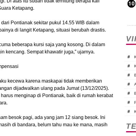
. Di atas itu sudah tidak terhitung berapa kali
 Suara Ketapang.
 dari Pontianak sekitar pukul 14.55 WIB dalam
nya di langit Ketapang, situasi berubah drastis.
V
cuma beberapa kursi saja yang kosong. Di dalam
n kencang. Sempat khawatir juga,” ujarnya.
#
#
mpensasi
#
ku kecewa karena maskapai tidak memberikan
#
ngan dijadwalkan ulang pada Jumat (13/12/2025).
#
rus menginap di Pontianak, baik di rumah kerabat
#
ara.
#
am besok pagi, ada yang jam 12 siang besok. Ini
masih di bandara, belum tahu mau ke mana, masih
T