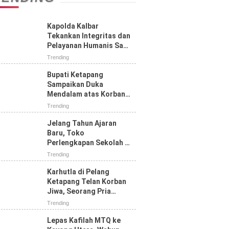
Kapolda Kalbar
Tekankan Integritas dan
Pelayanan Humanis Saat
Tatap Muka dengan
Trending
Personel Polres
Ketapang
Bupati Ketapang
Sampaikan Duka
Mendalam atas Korban
Jiwa Karhutla di Jalan
Trending
Pelang, Ajak Masyarakat
Perkuat Pencegahan
Jelang Tahun Ajaran
Baru, Toko
Perlengkapan Sekolah di
Ketapang Diserbu
Trending
Pembeli, Seragam SD
Paling Diburu
Karhutla di Pelang
Ketapang Telan Korban
Jiwa, Seorang Pria
Tewas Terbakar
Trending
Lepas Kafilah MTQ ke