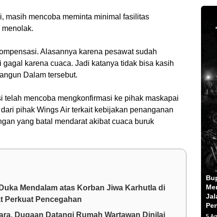
 masih mencoba meminta minimal fasilitas
 menolak.
kompensasi. Alasannya karena pesawat sudah
 gagal karena cuaca. Jadi katanya tidak bisa kasih
angun Dalam tersebut.
ksi telah mencoba mengkonfirmasi ke pihak maskapai
ari pihak Wings Air terkait kebijakan penanganan
an yang batal mendarat akibat cuaca buruk
Bu
Men
Duka Mendalam atas Korban Jiwa Karhutla di
Jal
at Perkuat Pencegahan
Pe
a, Dugaan Datangi Rumah Wartawan Dinilai
5 A