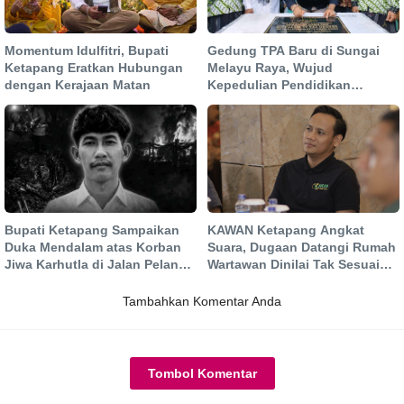
Momentum Idulfitri, Bupati
Gedung TPA Baru di Sungai
Ketapang Eratkan Hubungan
Melayu Raya, Wujud
dengan Kerajaan Matan
Kepedulian Pendidikan
Generasi Qur'ani
Bupati Ketapang Sampaikan
KAWAN Ketapang Angkat
Duka Mendalam atas Korban
Suara, Dugaan Datangi Rumah
Jiwa Karhutla di Jalan Pelang,
Wartawan Dinilai Tak Sesuai
Ajak Masyarakat Perkuat
Mekanisme PERS
Pencegahan
Tambahkan Komentar Anda
Tombol Komentar