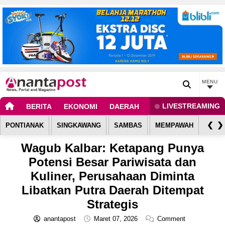
MENU
LIVESTREAMING
BERITA
EKONOMI
DAERAH
BOLA
SPORT
G
❮
❯
PONTIANAK
SINGKAWANG
SAMBAS
MEMPAWAH
KUBU
Wagub Kalbar: Ketapang Punya
Potensi Besar Pariwisata dan
Kuliner, Perusahaan Diminta
Libatkan Putra Daerah Ditempat
Strategis
anantapost
Maret 07, 2026
Comment