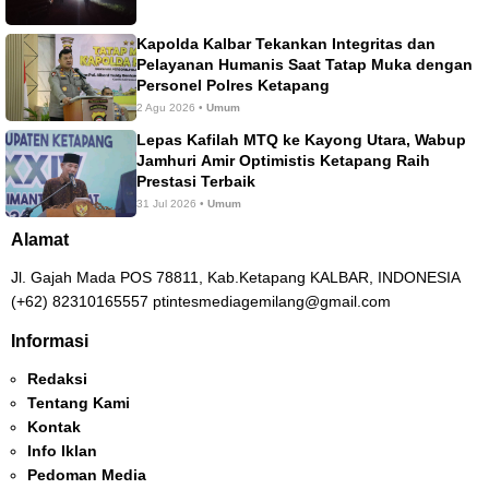
Kapolda Kalbar Tekankan Integritas dan
Pelayanan Humanis Saat Tatap Muka dengan
Personel Polres Ketapang
2 Agu 2026 •
Umum
Lepas Kafilah MTQ ke Kayong Utara, Wabup
Jamhuri Amir Optimistis Ketapang Raih
Prestasi Terbaik
31 Jul 2026 •
Umum
Alamat
Jl. Gajah Mada POS 78811, Kab.Ketapang KALBAR, INDONESIA
(+62) 82310165557 ptintesmediagemilang@gmail.com
Informasi
Redaksi
Tentang Kami
Kontak
Info Iklan
Pedoman Media