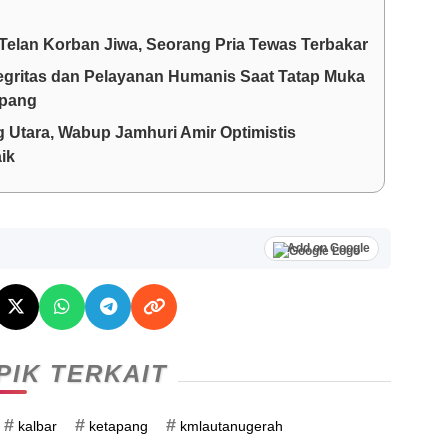
Telan Korban Jiwa, Seorang Pria Tewas Terbakar
egritas dan Pelayanan Humanis Saat Tatap Muka
apang
 Utara, Wabup Jamhuri Amir Optimistis
ik
Add on Google
PIK TERKAIT
#
#
#
kalbar
ketapang
kmlautanugerah