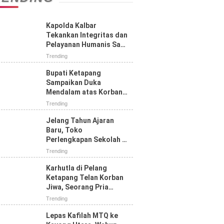
Kapolda Kalbar
Tekankan Integritas dan
Pelayanan Humanis Saat
Tatap Muka dengan
Trending
Personel Polres
Ketapang
Bupati Ketapang
Sampaikan Duka
Mendalam atas Korban
Jiwa Karhutla di Jalan
Trending
Pelang, Ajak Masyarakat
Perkuat Pencegahan
Jelang Tahun Ajaran
Baru, Toko
Perlengkapan Sekolah di
Ketapang Diserbu
Trending
Pembeli, Seragam SD
Paling Diburu
Karhutla di Pelang
Ketapang Telan Korban
Jiwa, Seorang Pria
Tewas Terbakar
Trending
Lepas Kafilah MTQ ke