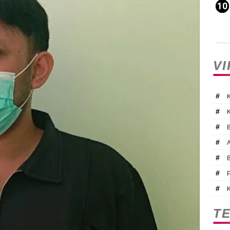
V
#
#
#
#
#
#
#
T