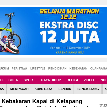
UKUM
PERISTIWA
LIFESTYLE
PENDIDIKAN
KESEHATAN
OLAHRAG
AH
BOLA
SPORT
GAYA HIDUP
RELIGI
VIDEO
IND
AS
MEMPAWAH
KUBU RAYA
LANDAK
BENGKAYANG
Kebakaran Kapal di Ketapang
T