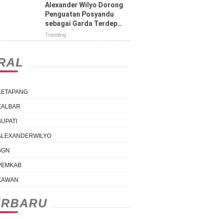
Tengah Jalan
Alexander Wilyo Dorong
Penguatan Posyandu
sebagai Garda Terdepan
Pelayanan Kesehatan
Trending
IRAL
KETAPANG
KALBAR
BUPATI
ALEXANDERWILYO
BGN
PEMKAB
KAWAN
ERBARU