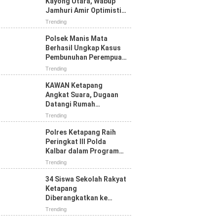
Kayong Utara, Wabup
Jamhuri Amir Optimistis
Ketapang Raih Prestasi
Trending
Terbaik
Polsek Manis Mata
Berhasil Ungkap Kasus
Pembunuhan Perempuan
yang Sempat Dilaporkan
Trending
Hilang
KAWAN Ketapang
Angkat Suara, Dugaan
Datangi Rumah
Wartawan Dinilai Tak
Trending
Sesuai Mekanisme PERS
Polres Ketapang Raih
Peringkat III Polda
Kalbar dalam Program
Ketahanan Pangan,
Trending
Bukti Komitmen Dukung
Swasembada
34 Siswa Sekolah Rakyat
Ketapang
Diberangkatkan ke
Pontianak, Bupati:
Trending
Jangan Putus Sekolah di