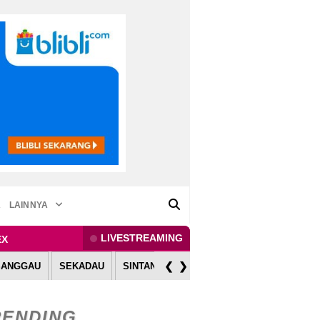
A
LAINNYA
LIVESTREAMING
EX
❮
❯
SANGGAU
SEKADAU
SINTANG
MELAWI
KAPUAS HULU
RENDING