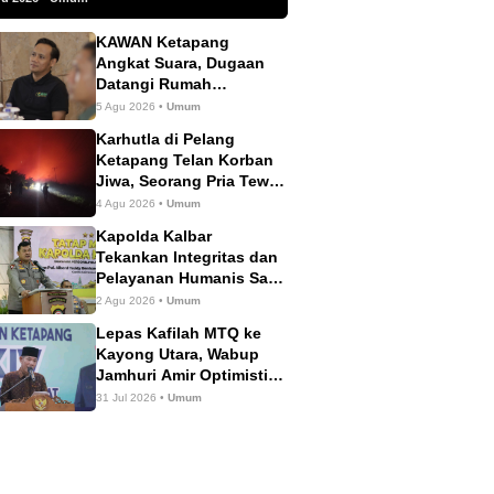
KAWAN Ketapang
Angkat Suara, Dugaan
Datangi Rumah
Wartawan Dinilai Tak
5 Agu 2026 •
Umum
Sesuai Mekanisme PERS
Karhutla di Pelang
Ketapang Telan Korban
Jiwa, Seorang Pria Tewas
Terbakar
4 Agu 2026 •
Umum
Kapolda Kalbar
Tekankan Integritas dan
Pelayanan Humanis Saat
Tatap Muka dengan
2 Agu 2026 •
Umum
Personel Polres
Lepas Kafilah MTQ ke
Ketapang
Kayong Utara, Wabup
Jamhuri Amir Optimistis
Ketapang Raih Prestasi
31 Jul 2026 •
Umum
Terbaik