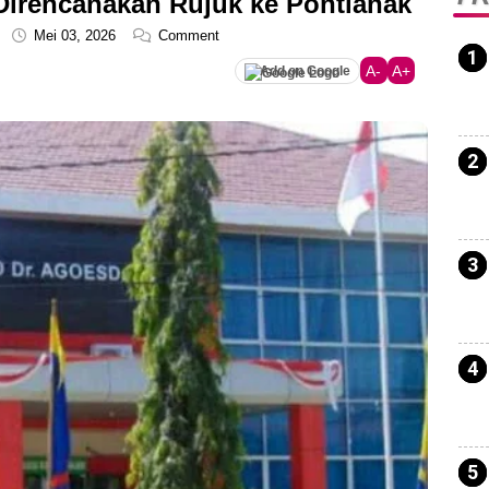
 Direncanakan Rujuk ke Pontianak
Mei 03, 2026
Comment
A-
A+
Add on Google