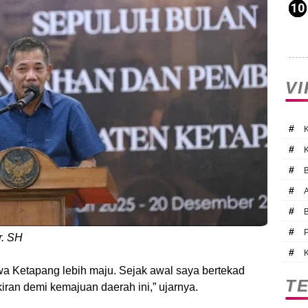
V
#
#
#
#
#
#
r. SH
#
wa Ketapang lebih maju. Sejak awal saya bertekad
T
iran demi kemajuan daerah ini,” ujarnya.