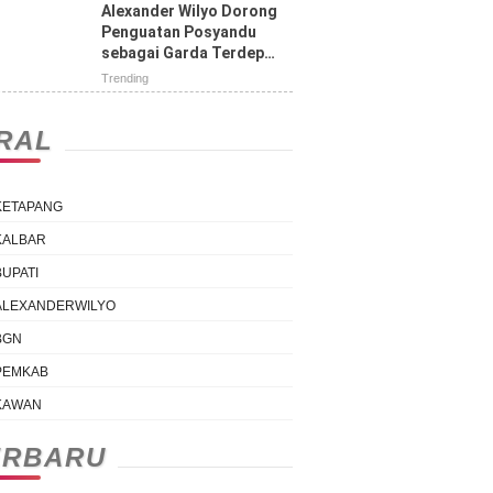
Tengah Jalan
Alexander Wilyo Dorong
Penguatan Posyandu
sebagai Garda Terdepan
Pelayanan Kesehatan
Trending
IRAL
KETAPANG
KALBAR
BUPATI
ALEXANDERWILYO
BGN
PEMKAB
KAWAN
ERBARU