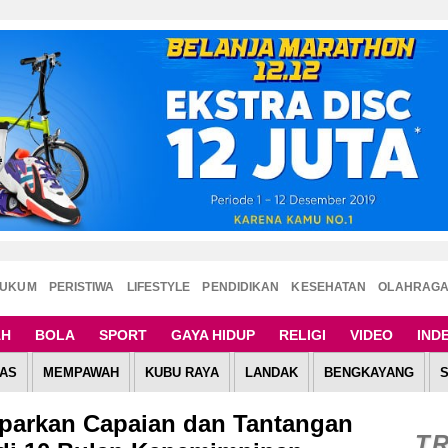
UKUM
PERISTIWA
LIFESTYLE
PENDIDIKAN
KESEHATAN
OLAHRAG
AH
BOLA
SPORT
GAYA HIDUP
RELIGI
VIDEO
IND
AS
MEMPAWAH
KUBU RAYA
LANDAK
BENGKAYANG
parkan Capaian dan Tantangan
T