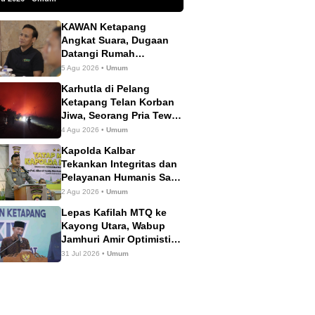
KAWAN Ketapang
Angkat Suara, Dugaan
Datangi Rumah
Wartawan Dinilai Tak
5 Agu 2026 •
Umum
Sesuai Mekanisme PERS
Karhutla di Pelang
Ketapang Telan Korban
Jiwa, Seorang Pria Tewas
Terbakar
4 Agu 2026 •
Umum
Kapolda Kalbar
Tekankan Integritas dan
Pelayanan Humanis Saat
Tatap Muka dengan
2 Agu 2026 •
Umum
Personel Polres
Lepas Kafilah MTQ ke
Ketapang
Kayong Utara, Wabup
Jamhuri Amir Optimistis
Ketapang Raih Prestasi
31 Jul 2026 •
Umum
Terbaik