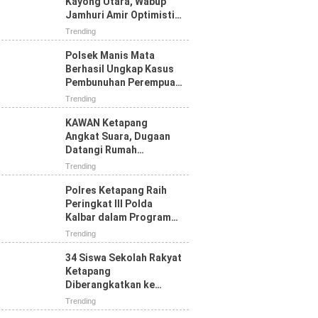
Kayong Utara, Wabup
Jamhuri Amir Optimistis
Ketapang Raih Prestasi
Trending
Terbaik
Polsek Manis Mata
Berhasil Ungkap Kasus
Pembunuhan Perempuan
yang Sempat Dilaporkan
Trending
Hilang
KAWAN Ketapang
Angkat Suara, Dugaan
Datangi Rumah
Wartawan Dinilai Tak
Trending
Sesuai Mekanisme PERS
Polres Ketapang Raih
Peringkat III Polda
Kalbar dalam Program
Ketahanan Pangan,
Trending
Bukti Komitmen Dukung
Swasembada
34 Siswa Sekolah Rakyat
Ketapang
Diberangkatkan ke
Pontianak, Bupati:
Trending
Jangan Putus Sekolah di