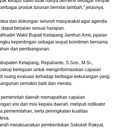
yak kelapa sawit tidak hanya berhenti sebagai minyak
berbagai produk turunan bernilai tambah,” jelasnya.
a doa dan dukungan seluruh masyarakat agar agenda
apat berjalan sesuai harapan.
 dihadiri Wakil Bupati Ketapang Jamhuri Amir, jajaran
mangku kepentingan sebagai wujud komitmen bersama
tahan dan pembangunan.
bupaten Ketapang, Repalianto, S.Sos., M.Si.,
oskop bertujuan untuk menginformasikan capaian
di ruang evaluasi terhadap berbagai kekurangan yang
bangunan semakin baik dan merata.
n pemerintah daerah memaparkan capaian
an visi dan misi kepala daerah, meliputi indikator
a pemerintahan, serta peningkatan kualitas
desa.
daerah melaksanakan pembentukan Sekolah Rakyat,