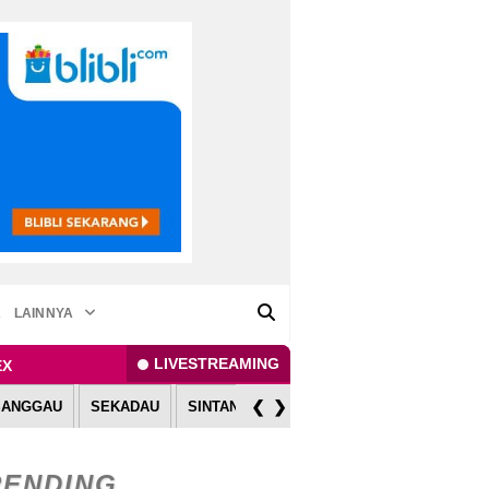
A
LAINNYA
LIVESTREAMING
EX
❮
❯
SANGGAU
SEKADAU
SINTANG
MELAWI
KAPUAS HULU
RENDING