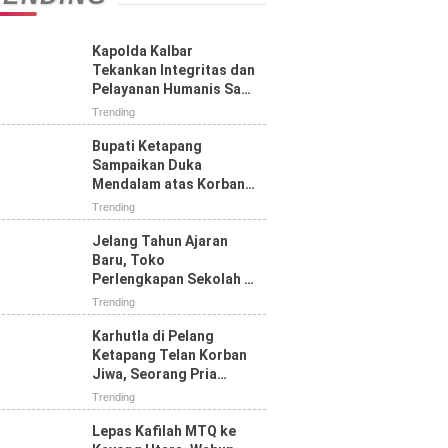
Kapolda Kalbar
Tekankan Integritas dan
Pelayanan Humanis Saat
Tatap Muka dengan
Trending
Personel Polres
Ketapang
Bupati Ketapang
Sampaikan Duka
Mendalam atas Korban
Jiwa Karhutla di Jalan
Trending
Pelang, Ajak Masyarakat
Perkuat Pencegahan
Jelang Tahun Ajaran
Baru, Toko
Perlengkapan Sekolah di
Ketapang Diserbu
Trending
Pembeli, Seragam SD
Paling Diburu
Karhutla di Pelang
Ketapang Telan Korban
Jiwa, Seorang Pria
Tewas Terbakar
Trending
Lepas Kafilah MTQ ke